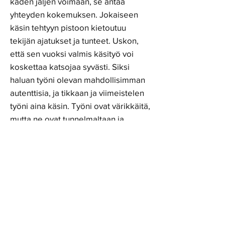
käden jäljen voimaan, se antaa
yhteyden kokemuksen. Jokaiseen
käsin tehtyyn pistoon kietoutuu
tekijän ajatukset ja tunteet. Uskon,
että sen vuoksi valmis käsityö voi
koskettaa katsojaa syvästi. Siksi
haluan työni olevan mahdollisimman
autenttisia, ja tikkaan ja viimeistelen
työni aina käsin. Työni ovat värikkäitä,
mutta ne ovat tunnelmaltaan ja
värimaailmaltaan elegantteja. Siksi
ne ovat hyvä tapa lisätä väriä ja
lämpöä myös neutraalisti ja
pelkistetysti sisustettuun tilaan.