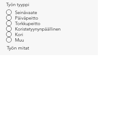
Työn tyyppi
Seinävaate
Päiväpeitto
Torkkupeitto
Koristetyynynpäällinen
Kori
Muu
Työn mitat
Muita toiveita tilaustyöhösi? Omia
kankaita? (valinnainen)