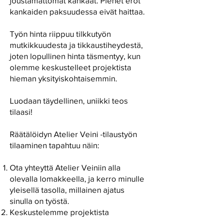
joustamattomat kankaat. Pienet erot
kankaiden paksuudessa eivät haittaa.
Työn hinta riippuu tilkkutyön
mutkikkuudesta ja tikkaustiheydestä,
joten lopullinen hinta täsmentyy, kun
olemme keskustelleet projektista
hieman yksityiskohtaisemmin.
Luodaan täydellinen, uniikki teos
tilaasi!
Räätälöidyn Atelier Veini -tilaustyön
tilaaminen tapahtuu näin:
Ota yhteyttä Atelier Veiniin alla
olevalla lomakkeella, ja kerro minulle
yleisellä tasolla, millainen ajatus
sinulla on työstä.
Keskustelemme projektista